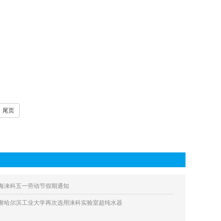
尾页
海涞科五一劳动节假期通知
谢哈尔滨工业大学再次选用涞科实验室超纯水器