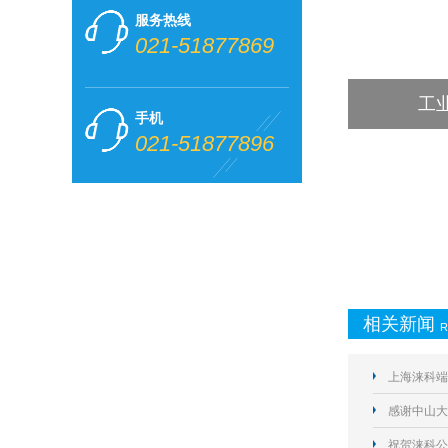
服务热线
021-51877869
工
手机
021-51877896
相关新闻
R
上海涞科端
感谢中山大
祝贺涞科公