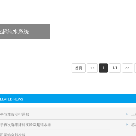
业超纯水系统
首页
<<
1
1/1
>>
ELATED NEWS
午节放假安排通知
上
学再次选用涞科实验室超纯水器
感
司网站全新改版